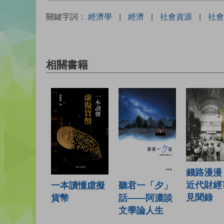
關鍵字詞：
經濟學
|
經濟
|
社會資源
|
社會
相關書籍
錢路漫漫
近代財經
聽君一「夕」
一本讀懂虛擬
見聞錄
話——阿濃談
貨幣
文學論人生