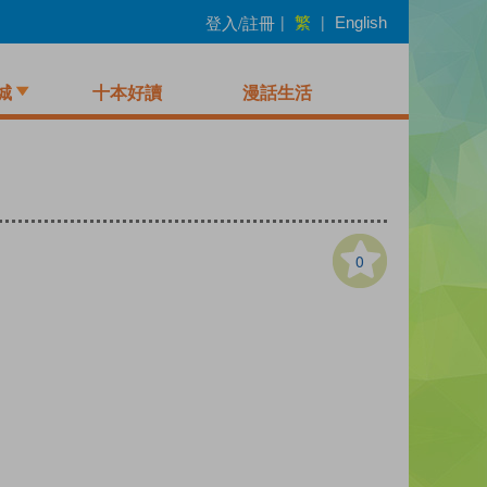
繁
登入/註冊
|
|
English
城
十本好讀
漫話生活
0