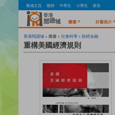
Skip
教城主頁
教師
中學生
小學生
家長
to
main
content
圖書
好書推介
香港閱讀城
> 圖書 >
社會科學
>
財經金融
重構美國經濟規則