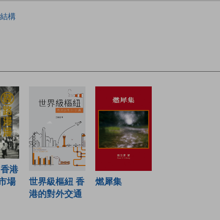
結構
 香港
世界級樞紐 香
市場
燃犀集
港的對外交通