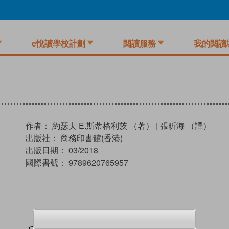
e悅讀學校計劃
閱讀服務
我的閱讀
作者：
約瑟夫 E.斯蒂格利茨 （著）
|
張昕海 （譯）
出版社：
商務印書館(香港)
出版日期：
03/2018
國際書號：
9789620765957
試閲
加入閱讀紀錄