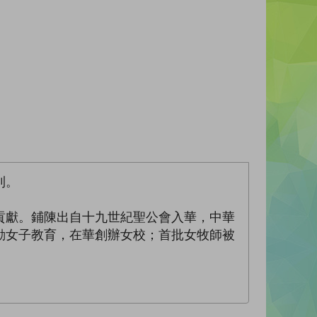
利。
貢獻。鋪陳出自十九世紀聖公會入華，中華
動女子教育，在華創辦女校；首批女牧師被