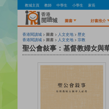
Skip
教城主頁
教師
中學生
小學生
家長
to
main
content
圖書
好書推介
香港閱讀城
> 圖書 >
人文史地
>
歷史
香港閱讀城
> 圖書 >
人文史地
>
宗教
聖公會敍事：基督教婦女與