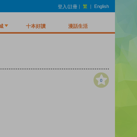
繁
登入/註冊
|
|
English
城
十本好讀
漫話生活
0