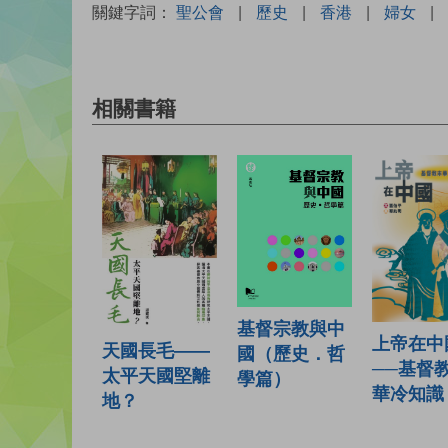
關鍵字詞：
聖公會
|
歷史
|
香港
|
婦女
|
相關書籍
基督宗教與中
上帝在中
天國長毛——
國（歷史．哲
──基督
太平天國堅離
學篇）
華冷知識
地？