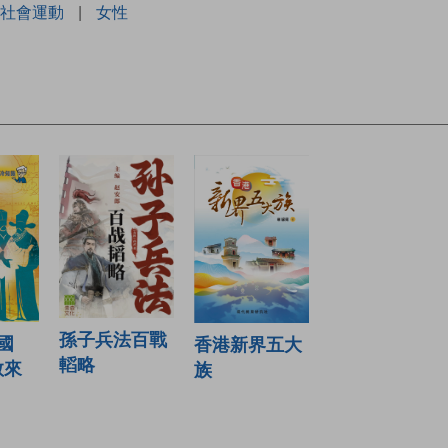
社會運動
|
女性
孫子兵法百戰
國
香港新界五大
轁略
教來
族