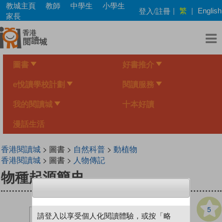
Skip
教城主頁
教師
中學生
小學生
繁
登入/註冊
|
|
English
to
家長
main
content
圖書
好書推介
e悅讀學校計劃
閱讀服務
我的閱讀城
十本好讀
漫話生活
香港閱讀城
> 圖書 >
自然科普
>
動植物
香港閱讀城
> 圖書 >
人物傳記
物種起源簡史
5
請登入以享受個人化閱讀體驗，或按「略