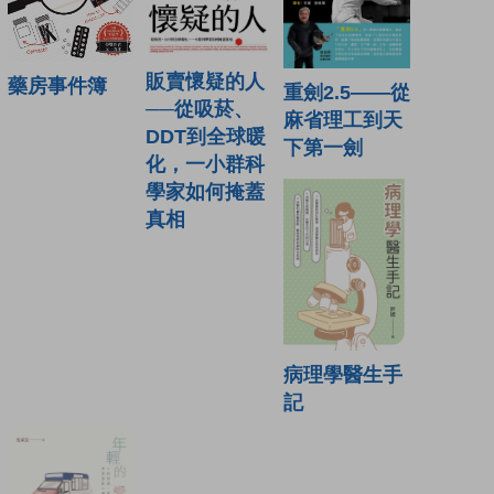
販賣懷疑的人
藥房事件簿
重劍2.5——從
──從吸菸、
麻省理工到天
DDT到全球暖
下第一劍
化，一小群科
學家如何掩蓋
真相
病理學醫生手
記