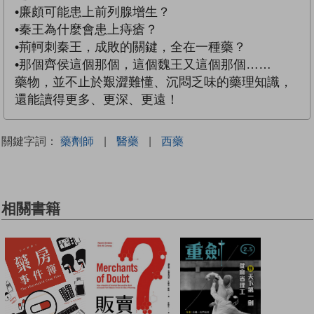
•廉頗可能患上前列腺增生？
•秦王為什麼會患上痔瘡？
•荊軻刺秦王，成敗的關鍵，全在一種藥？
•那個齊侯這個那個，這個魏王又這個那個……
藥物，並不止於艱澀難懂、沉悶乏味的藥理知識，
還能讀得更多、更深、更遠！
關鍵字詞：
藥劑師
|
醫藥
|
西藥
相關書籍