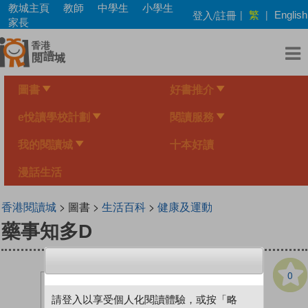
Skip
教城主頁
教師
中學生
小學生
繁
登入/註冊
|
|
English
to
家長
main
content
圖書
好書推介
e悅讀學校計劃
閱讀服務
我的閱讀城
十本好讀
漫話生活
香港閱讀城
> 圖書 >
生活百科
>
健康及運動
藥事知多D
0
請登入以享受個人化閱讀體驗，或按「略