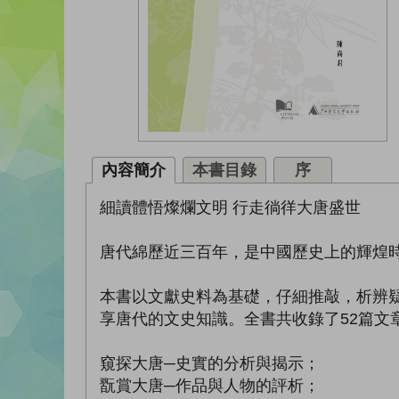
內容簡介
本書目錄
序
細讀體悟燦爛文明 行走徜徉大唐盛世
唐代綿歷近三百年，是中國歷史上的輝煌
本書以文獻史料為基礎，仔細推敲，析辨
享唐代的文史知識。全書共收錄了52篇文
窺探大唐─史實的分析與揭示；
翫賞大唐─作品與人物的評析；