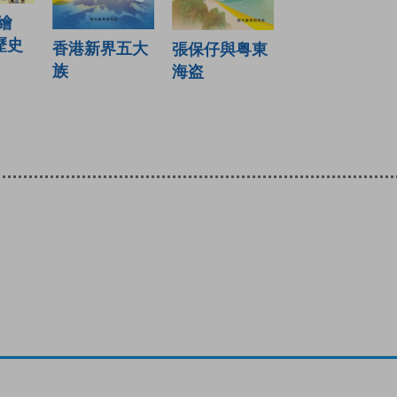
繪
歷史
香港新界五大
張保仔與粤東
族
海盗