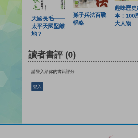
趣味歷史
孫子兵法百戰
本：100
天國長毛——
轁略
大人物
太平天國堅離
地？
讀者書評
(0)
請登入給你的書籍評分
登入