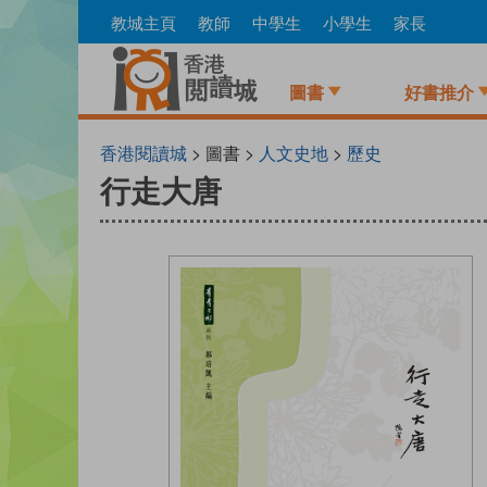
Skip
教城主頁
教師
中學生
小學生
家長
to
main
content
圖書
好書推介
香港閱讀城
> 圖書 >
人文史地
>
歷史
行走大唐