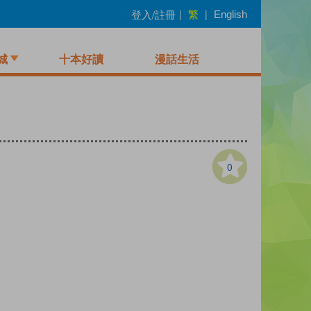
繁
登入/註冊
|
|
English
城
十本好讀
漫話生活
0