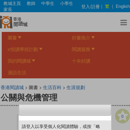
Skip
教城主頁
教師
中學生
小學生
繁
登入/註冊
|
|
English
to
家長
main
content
圖書
好書推介
e悅讀學校計劃
閱讀服務
我的閱讀城
十本好讀
漫話生活
香港閱讀城
> 圖書 >
生活百科
>
生涯規劃
公關與危機管理
0
請登入以享受個人化閱讀體驗，或按「略