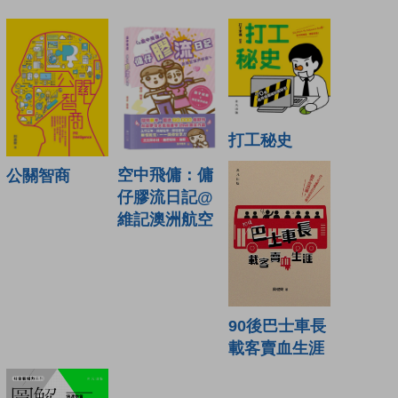
打工秘史
空中飛傭：傭
公關智商
仔膠流日記@
維記澳洲航空
90後巴士車長
載客賣血生涯