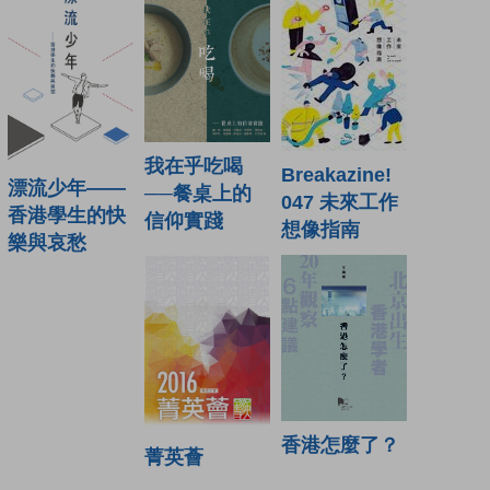
我在乎吃喝
Breakazine!
漂流少年——
──餐桌上的
047 未來工作
香港學生的快
信仰實踐
想像指南
樂與哀愁
香港怎麼了？
菁英薈