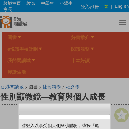
Skip
教城主頁
教師
中學生
小學生
繁
登入/註冊
|
|
English
to
家長
main
content
圖書
好書推介
e悅讀學校計劃
閱讀服務
我的閱讀城
十本好讀
漫話生活
香港閱讀城
> 圖書 >
社會科學
>
社會學
性別顯微鏡—教育與個人成長
0
請登入以享受個人化閱讀體驗，或按「略