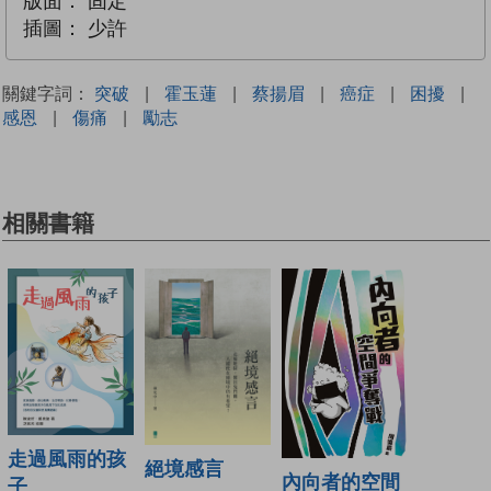
版面：
固定
插圖：
少許
關鍵字詞：
突破
|
霍玉蓮
|
蔡揚眉
|
癌症
|
困擾
|
感恩
|
傷痛
|
勵志
相關書籍
走過風雨的孩
絕境感言
內向者的空間
子