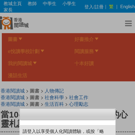
Skip
教城主頁
教師
中學生
小學生
繁
登入/註冊
|
|
English
to
家長
main
content
圖書
好書推介
e悅讀學校計劃
閱讀服務
我的閱讀城
十本好讀
漫話生活
香港閱讀城
> 圖書 >
人物傳記
香港閱讀城
> 圖書 >
社會科學
>
社會工作
香港閱讀城
> 圖書 >
生活百科
>
心理勵志
當10cm遇上3cm──癌症同行的心
靈札記
請登入以享受個人化閱讀體驗，或按「略