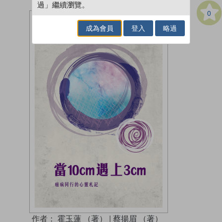
過」繼續瀏覽。
0
成為會員
登入
略過
作者：
霍玉蓮 （著）
|
蔡揚眉 （著）