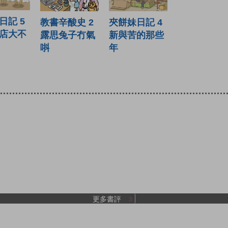
日記 5
夾餅妹日記 4
教書辛酸史 2
店大不
新與苦的那些
露思兔子冇氣
年
唞
更多書評
3