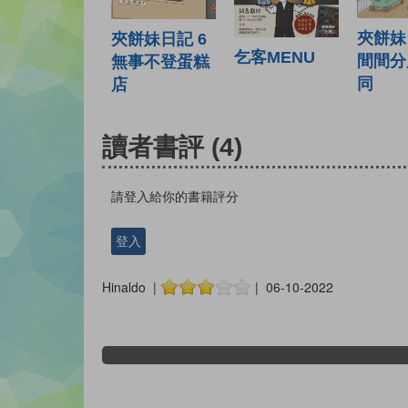
夾餅妹
夾餅妹日記 6
乞客MENU
間間分
無事不登蛋糕
同
店
讀者書評
(4)
請登入給你的書籍評分
登入
Hinaldo |
| 06-10-2022