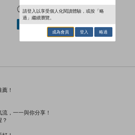
試閲
加入閱讀紀錄
請登入以享受個人化閱讀體驗，或按「略
過」繼續瀏覽。
借閱實體書
成為會員
登入
略過
推薦！
！
氣流，一一與你分享！
捏？