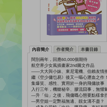
內容簡介
作者簡介
本書目錄
闊別兩年，回應60,000個期待
航空界少女風插畫家2nd圖文作品
——大大與小妹、東尼電機、伯賴友情
繼《空少傭乜易》後又一嘔心瀝血之作
集爆笑、感性、實用於一身的飛傭故事
入行三年，機艙秘辛、膠流囧事，無懼
—升「仙」之後，飛傭嘅心態要點樣拿
—男空姐一定艷福無邊、靚女溝不盡？