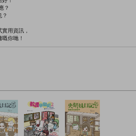
唔好！
適應？
乜？
試實用資訊，
傭嘅你哋！