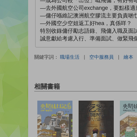
—成為公司較「出位」嘅飛傭，有好有
—去外國航空公司exchange，要點樣
—傭仔喺維記澳洲航空膠流主要負責啲
—外國空少空姐返工好hea，真係咩？
特別收錄傭仔勵志語錄、飛傭入職及面
誠意獻給考慮入行、準備面試、做緊飛
關鍵字詞：
職場生活
|
空中服務員
|
繪本
相關書籍