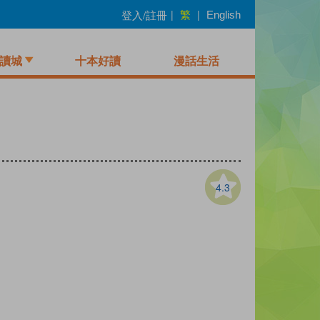
繁
登入/註冊
|
|
English
讀城
十本好讀
漫話生活
4.3