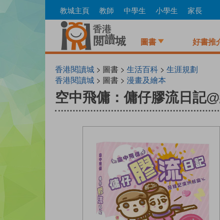
Skip
教城主頁
教師
中學生
小學生
家長
to
main
content
圖書
好書推
香港閱讀城
> 圖書 >
生活百科
>
生涯規劃
香港閱讀城
> 圖書 >
漫畫及繪本
空中飛傭：傭仔膠流日記@