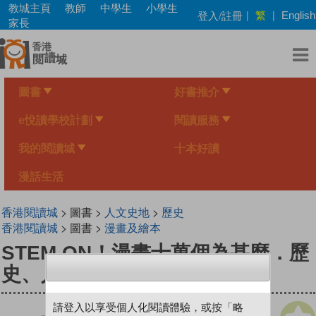
Skip
教城主頁
教師
中學生
小學生
繁
登入/註冊
|
|
English
to
家長
main
content
圖書
好書推介
e悅讀學校計劃
閱讀服務
我的閱讀城
十本好讀
漫話生活
香港閱讀城
> 圖書 >
人文史地
>
歷史
香港閱讀城
> 圖書 >
漫畫及繪本
STEM ON！漫畫十萬個為甚麼．歷
史、人文
請登入以享受個人化閱讀體驗，或按「略