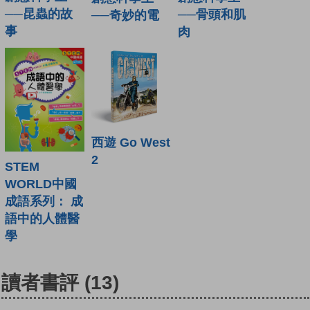
──昆蟲的故
──骨頭和肌
──奇妙的電
事
肉
西遊 Go West
2
STEM
WORLD中國
成語系列： 成
語中的人體醫
學
讀者書評
(13)