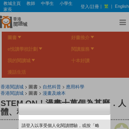
Skip
教城主頁
教師
中學生
小學生
繁
登入/註冊
|
|
English
to
家長
main
content
圖書
好書推介
e悅讀學校計劃
閱讀服務
我的閱讀城
十本好讀
漫話生活
香港閱讀城
> 圖書 >
自然科普
>
應用科學
香港閱讀城
> 圖書 >
漫畫及繪本
STEM ON！漫畫十萬個為甚麼．人
體、科學
請登入以享受個人化閱讀體驗，或按「略