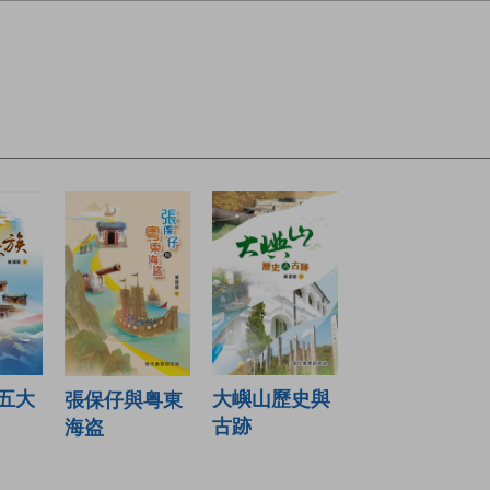
五大
大嶼山歷史與
張保仔與粤東
古跡
海盗