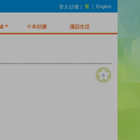
繁
登入/註冊
|
|
English
城
十本好讀
漫話生活
0