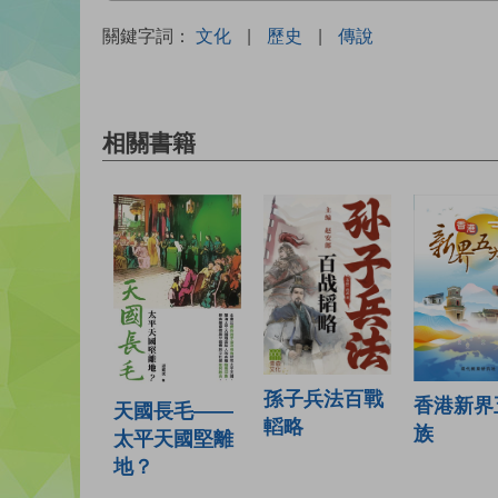
關鍵字詞：
文化
|
歷史
|
傳說
相關書籍
孫子兵法百戰
香港新界
天國長毛——
轁略
族
太平天國堅離
地？