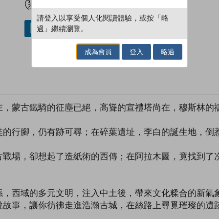
請登入以享受個人化閱讀體驗，或按「略
過」繼續瀏覽。
借閱實體書
成為會員
登入
略過
在，蒙古鐵騎的征塵已絕，高聳的宣禮塔尚在，穆斯林的
奘的行腳，仍有跡可尋；在碎葉遺址，李白的誕生地，倒
古戰場，卻想起了造紙術的西傳；在阿拉木圖，竟找到了
係，西域的多元文明，注入中土後，帶來文化糅合的新氣
說故事，讓你彷彿走進浩瀚古城，在絲路上尋覓璀璨的遺