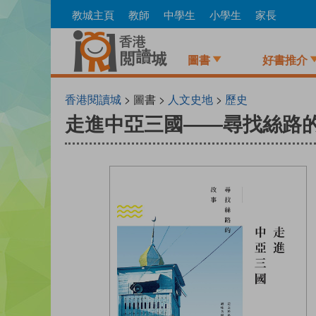
Skip
教城主頁
教師
中學生
小學生
家長
to
main
content
圖書
好書推介
香港閱讀城
> 圖書 >
人文史地
>
歷史
走進中亞三國——尋找絲路