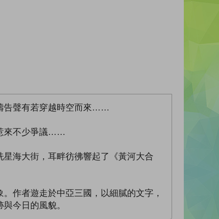
禱告聲有若穿越時空而來……
惹來不少爭議……
冼星海大街，耳畔彷彿響起了《黃河大合
象。作者遊走於中亞三國，以細膩的文字，
跡與今日的風貌。