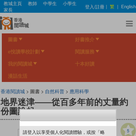
Skip
教城主頁
教師
中學生
小學生
繁
登入/註冊
|
|
English
to
家長
main
content
圖書
好書推介
e悅讀學校計劃
閱讀服務
我的閱讀城
十本好讀
漫話生活
香港閱讀城
> 圖書 >
自然科普
>
應用科學
地界迷津——從百多年前的丈量約
份圖說起
5
請登入以享受個人化閱讀體驗，或按「略