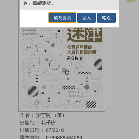
過」繼續瀏覽。
成為會員
登入
略過
作者：
梁守肫 （著）
出版社：
花千樹
出版日期：
07/2018
國際書號：
9789888484089