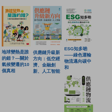
ESG知多啲
地球變熱是誰
供應鏈升級新
——綠色運輸
的錯？—關於
方向：低空經
物流邁向碳中
氣候變遷的10
濟、金融創
和
個真相
新、人工智能