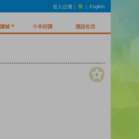
繁
登入/註冊
|
|
English
讀城
十本好讀
漫話生活
0