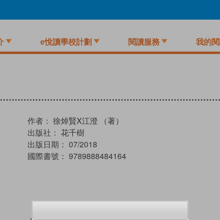
介
e悅讀學校計劃
閱讀服務
我的閱
作者：
徐焯賢X江澄 （著）
出版社：
花千樹
出版日期：
07/2018
國際書號：
9789888484164
試閲
加入閱讀紀錄