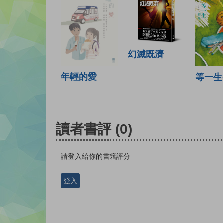
幻滅既濟
年輕的愛
等一生
讀者書評
(0)
請登入給你的書籍評分
登入