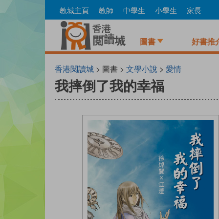
Skip
教城主頁
教師
中學生
小學生
家長
to
main
content
圖書
好書推
香港閱讀城
> 圖書 >
文學小說
>
愛情
我摔倒了我的幸福