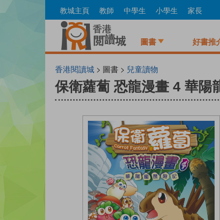
Skip
教城主頁
教師
中學生
小學生
家長
to
main
content
圖書
好書推
香港閱讀城
> 圖書 >
兒童讀物
保衛蘿蔔 恐龍漫畫 4 華陽