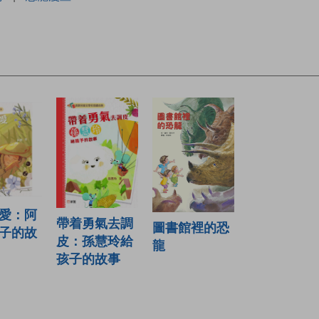
愛：阿
帶着勇氣去調
圖書館裡的恐
子的故
皮：孫慧玲給
龍
孩子的故事