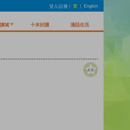
繁
登入/註冊
|
|
English
讀城
十本好讀
漫話生活
4.9