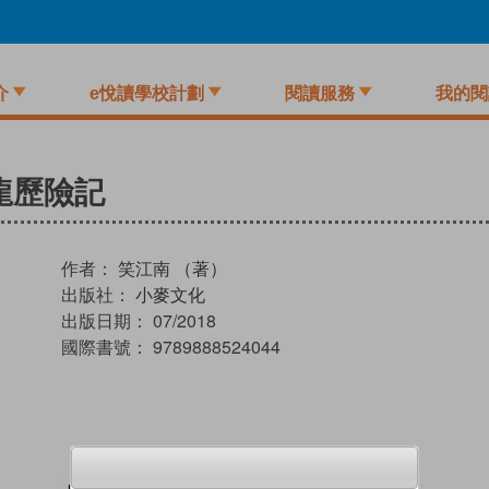
介
e悅讀學校計劃
閱讀服務
我的閱
龍歷險記
作者：
笑江南 （著）
出版社：
小麥文化
出版日期：
07/2018
國際書號：
9789888524044
試閲
加入閱讀紀錄