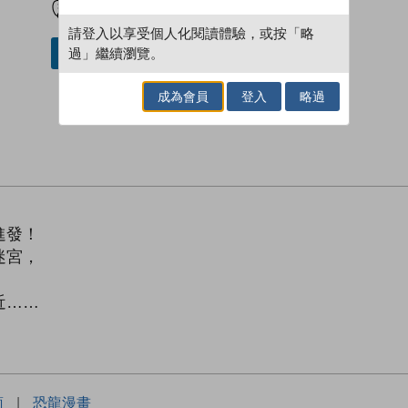
請登入以享受個人化閱讀體驗，或按「略
過」繼續瀏覽。
借閱實體書
成為會員
登入
略過
，
進發！
迷宮，
近……
，
蔔
|
恐龍漫畫