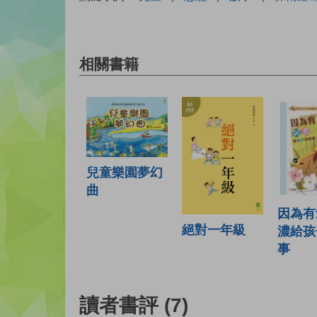
相關書籍
兒童樂園夢幻
曲
因為有
絕對一年級
濃給孩
事
讀者書評
(7)