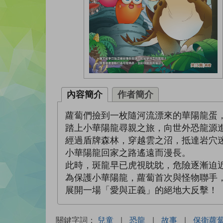
內容簡介
作者簡介
蘿蔔們撿到一枚隨河流漂來的華陽龍蛋
踏上小華陽龍尋親之旅，向世外恐龍源
經過盾牌森林，穿越雲之沼，抵達岩穴
小華陽龍回家之路遙遠而漫長。
此時，斑龍早已虎視眈眈，危險逐漸迫
為保護小華陽龍，蘿蔔首次與怪物聯手
展開一場「愛與正義」的絕地大反擊！
關鍵字詞：
兒童
|
恐龍
|
故事
|
保衛蘿