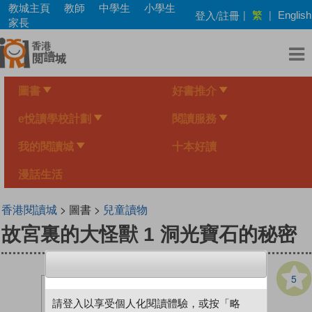
Skip
教城主頁
教師
中學生
小學生
繁
登入/註冊
|
|
English
to
家長
main
content
圖書
好書推介
e悅讀學校計劃
閱讀服務
我的閱讀城
十本好讀
漫話生活
香港閱讀城
> 圖書 >
兒童讀物
故宮裏的大怪獸 1 洞光寶石的秘密
5
請登入以享受個人化閱讀體驗，或按「略