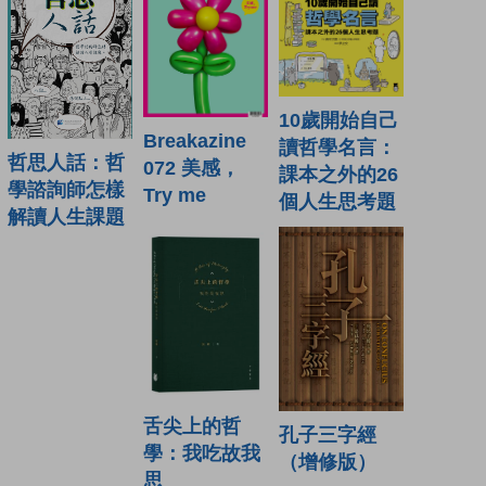
10歲開始自己
Breakazine
讀哲學名言：
哲思人話：哲
072 美感，
課本之外的26
學諮詢師怎樣
Try me
個人生思考題
解讀人生課題
舌尖上的哲
孔子三字經
學：我吃故我
（增修版）
思