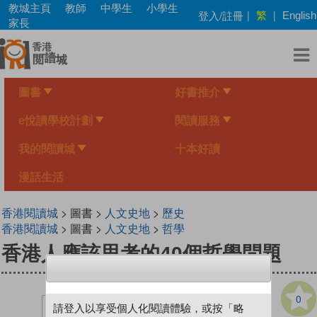
Skip
教城主頁
教師
中學生
小學生
繁
登入/註冊
|
|
English
to
家長
main
content
圖書
好書推介
e悅讀學校計劃
閱讀服務
我的閱讀城
十本好讀
漫話生活
香港閱讀城
> 圖書 >
人文史地
>
歷史
香港閱讀城
> 圖書 >
人文史地
>
哲學
香港人應該思考的40個哲學問題
0
請登入以享受個人化閱讀體驗，或按「略