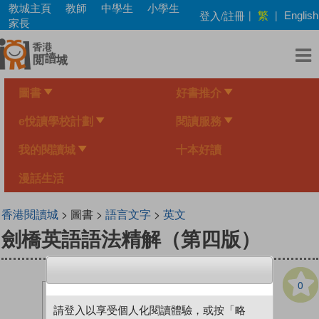
Skip
教城主頁
教師
中學生
小學生
繁
登入/註冊
|
|
English
to
家長
main
content
圖書
好書推介
e悅讀學校計劃
閱讀服務
我的閱讀城
十本好讀
漫話生活
香港閱讀城
> 圖書 >
語言文字
>
英文
劍橋英語語法精解（第四版）
0
請登入以享受個人化閱讀體驗，或按「略