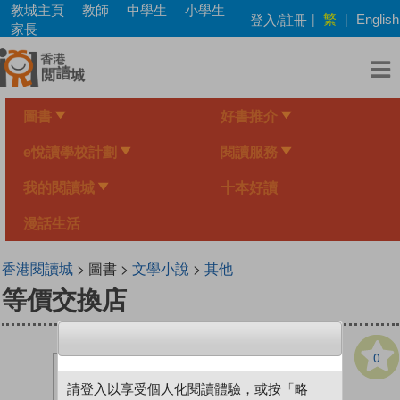
Skip
教城主頁
教師
中學生
小學生
繁
登入/註冊
|
|
English
to
家長
main
content
圖書
好書推介
e悅讀學校計劃
閱讀服務
我的閱讀城
十本好讀
漫話生活
香港閱讀城
> 圖書 >
文學小說
>
其他
等價交換店
0
請登入以享受個人化閱讀體驗，或按「略