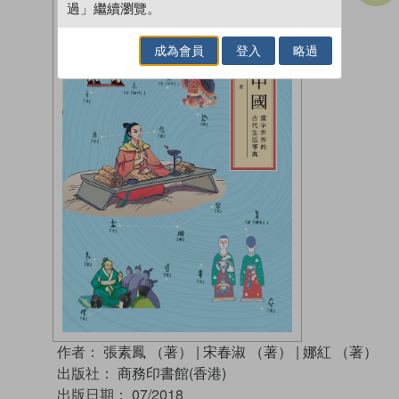
過」繼續瀏覽。
成為會員
登入
略過
作者：
張素鳳 （著）
|
宋春淑 （著）
|
娜紅 （著）
出版社：
商務印書館(香港)
出版日期：
07/2018