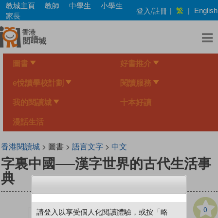
Skip
教城主頁
教師
中學生
小學生
繁
登入/註冊
|
|
English
to
家長
main
content
圖書
好書推介
e悅讀學校計劃
閱讀服務
我的閱讀城
十本好讀
漫話生活
香港閱讀城
> 圖書 >
語言文字
>
中文
字裏中國──漢字世界的古代生活事
典
0
請登入以享受個人化閱讀體驗，或按「略