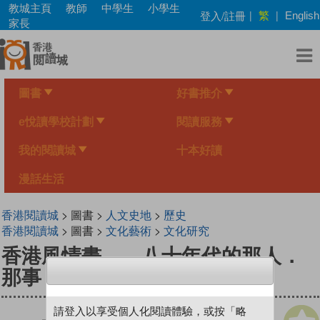
Skip
教城主頁
教師
中學生
小學生
繁
登入/註冊
|
|
English
to
家長
main
content
圖書
好書推介
e悅讀學校計劃
閱讀服務
我的閱讀城
十本好讀
漫話生活
香港閱讀城
> 圖書 >
人文史地
>
歷史
香港閱讀城
> 圖書 >
文化藝術
>
文化研究
香港風情畫——八十年代的那人．
那事．那景
請登入以享受個人化閱讀體驗，或按「略