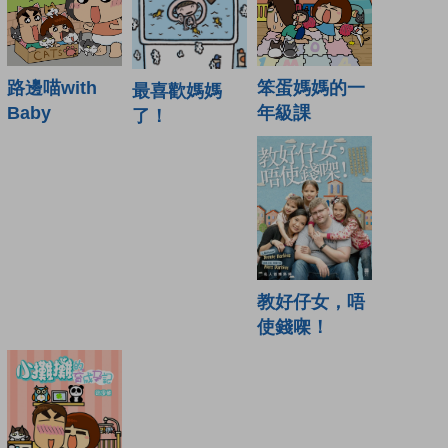
笨蛋媽媽的一
路邊喵with
最喜歡媽媽
年級課
Baby
了！
教好仔女，唔
使錢㗎！