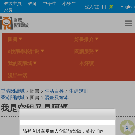
Skip
教城主頁
教師
中學生
小學生
繁
登入/註冊
|
|
English
to
家長
main
content
圖書
好書推介
e悅讀學校計劃
閱讀服務
我的閱讀城
十本好讀
漫話生活
香港閱讀城
> 圖書 >
生活百科
>
生涯規劃
香港閱讀城
> 圖書 >
漫畫及繪本
我是空姐又是阿媽
5
請登入以享受個人化閱讀體驗，或按「略