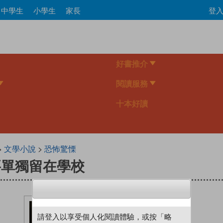
Skip
中學生
小學生
家長
登入
to
main
content
好書推介
閱讀服務
十本好讀
>
文學小說
>
恐怖驚慄
要單獨留在學校
請登入以享受個人化閱讀體驗，或按「略