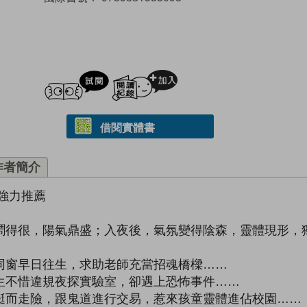
試閲
加入閱讀紀錄
借閱實體書
作者簡介
強力推薦
鬧得很，陽氣鼎盛；入夜後，氣氛變得陰森，靈體現形，
同窗早日往生，求助老師充當招魂橋樑……
生不惜違規夜探實驗室，卻遇上恐怖事件……
鋌而走險，跟鬼道進行交易，惹來孩童靈體進佔校園……