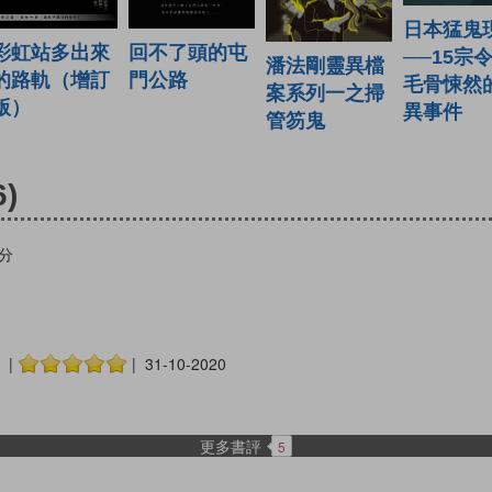
日本猛鬼
彩虹站多出來
回不了頭的屯
──15宗
潘法剛靈異檔
的路軌（增訂
門公路
毛骨悚然
案系列一之掃
版）
異事件
管笏鬼
6)
分
2 |
| 31-10-2020
更多書評
5