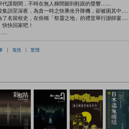
學代課期間，不時在無人梯間聽到鞋跟的聲響……
校集訓至深夜，為貪一時之快乘坐升降機，卻被困其中…
為了名留校史，在俗稱「祭靈之地」的禮堂舉行謝師宴…
，快快回家吧！
……
事
|
鬼怪
|
驚慄