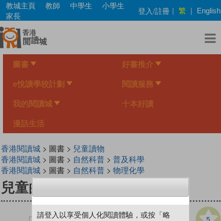
Skip
教城主頁
教師
中學生
小學生
繁
登入/註冊
|
|
English
to
家長
main
content
圖書
好書推介
e悅讀學校計劃
閱讀服務
我的閱讀城
十本好讀
漫話生活
香港閱讀城
> 圖書 >
兒童讀物
香港閱讀城
> 圖書 >
自然科普
>
普及科學
香港閱讀城
> 圖書 >
自然科普
>
物理化學
兒童的科學 110 透鏡小百科
請登入以享受個人化閱讀體驗，或按「略
5