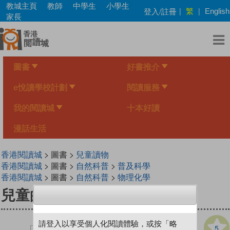
Skip
教城主頁
教師
中學生
小學生
繁
登入/註冊
|
|
English
to
家長
main
content
圖書
好書推介
e悅讀學校計劃
閱讀服務
我的閱讀城
十本好讀
漫話生活
香港閱讀城
> 圖書 >
兒童讀物
香港閱讀城
> 圖書 >
自然科普
>
普及科學
香港閱讀城
> 圖書 >
自然科普
>
物理化學
兒童的科學 115 紙張重生大法
請登入以享受個人化閱讀體驗，或按「略
5