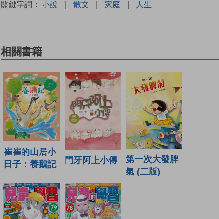
關鍵字詞：
小說
|
散文
|
家庭
|
人生
相關書籍
崔崔的山居小
第一次大發脾
門牙阿上小傳
日子：養鵝記
氣 (二版)