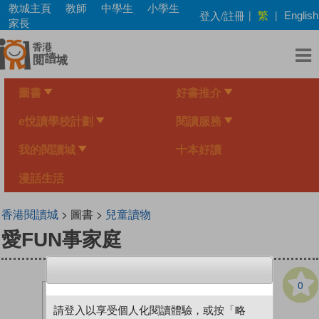
Skip
教城主頁
教師
中學生
小學生
繁
登入/註冊
|
|
English
to
家長
main
content
圖書
好書推介
e悅讀學校計劃
閱讀服務
我的閱讀城
十本好讀
漫話生活
香港閱讀城
> 圖書 >
兒童讀物
愛FUN事家庭
0
請登入以享受個人化閱讀體驗，或按「略