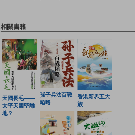
相關書籍
孫子兵法百戰
香港新界五大
天國長毛——
轁略
族
太平天國堅離
地？