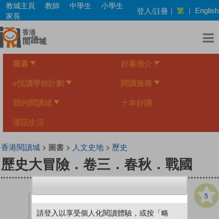
Skip
教城主頁
教師
中學生
小學生
繁
登入/註冊
|
|
English
to
家長
main
content
圖書
好書推介
e悅讀學校計劃
閱讀服務
我的閱讀城
十本好讀
漫話生活
香港閱讀城
> 圖書 >
人文史地
>
歷史
歷史大冒險．卷三．春秋．戰國
5
請登入以享受個人化閱讀體驗，或按「略