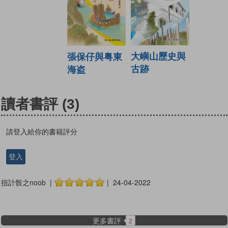
大嶼山歷史與
張保仔與粤東
古跡
海盗
讀者書評
(3)
請登入給你的書籍評分
登入
扭計骰之noob |
| 24-04-2022
更多書評
2