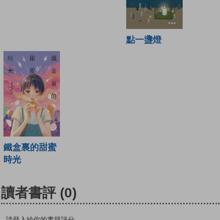
點一盞燈
鐵盒裏的甜蜜
時光
讀者書評
(0)
請登入給你的書籍評分