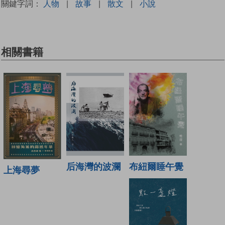
關鍵字詞：
人物
|
故事
|
散文
|
小說
相關書籍
布紐爾睡午覺
后海灣的波瀾
上海尋夢