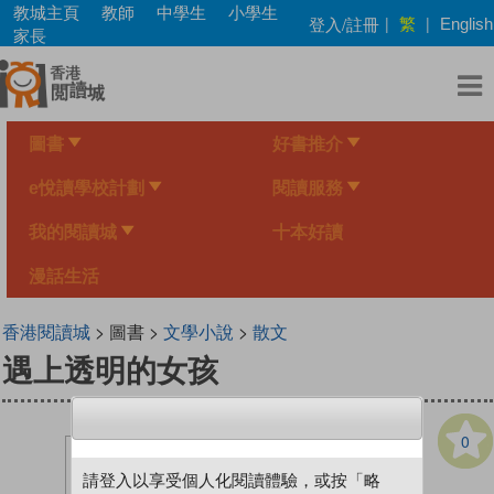
Skip
教城主頁
教師
中學生
小學生
繁
登入/註冊
|
|
English
to
家長
main
content
圖書
好書推介
e悅讀學校計劃
閱讀服務
我的閱讀城
十本好讀
漫話生活
香港閱讀城
> 圖書 >
文學小說
>
散文
遇上透明的女孩
0
請登入以享受個人化閱讀體驗，或按「略