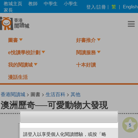
Skip
教城主頁
教師
中學生
小學生
繁
登入/註冊
|
|
English
to
家長
main
content
圖書
好書推介
e悅讀學校計劃
閱讀服務
我的閱讀城
十本好讀
漫話生活
香港閱讀城
> 圖書 >
生活百科
>
其他
澳洲歷奇──可愛動物大發現
5
請登入以享受個人化閱讀體驗，或按「略