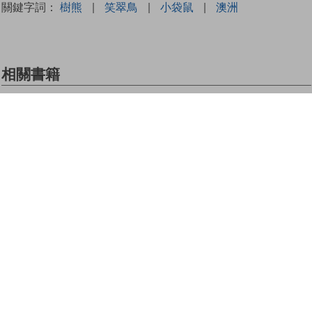
關鍵字詞：
樹熊
|
笑翠鳥
|
小袋鼠
|
澳洲
相關書籍
足足五萬年
Love &
藍．出走的那
Free──夢想
2年
不會逃走，逃
走的往往只是
自己