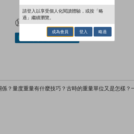
請登入以享受個人化閱讀體驗，或按「略
試閲
加入閱讀紀錄
過」繼續瀏覽。
成為會員
登入
略過
加入／閱讀電子書
關係？量度重量有什麼技巧？古時的重量單位又是怎樣？