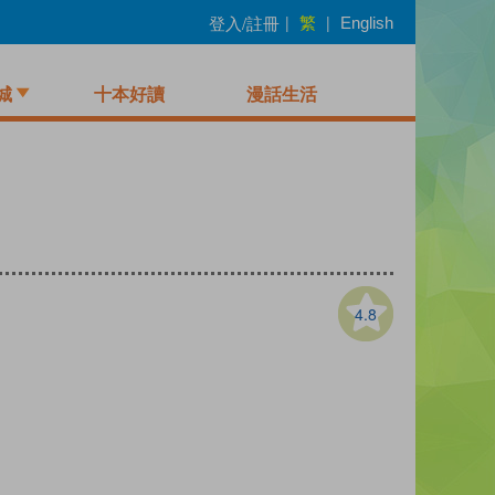
繁
登入/註冊
|
|
English
城
十本好讀
漫話生活
4.8