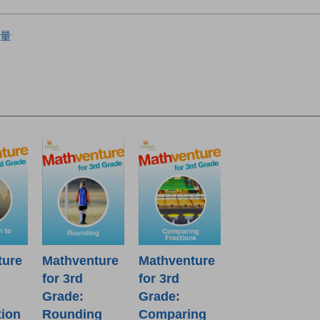
量
ture
Mathventure
Mathventure
for 3rd
for 3rd
Grade:
Grade:
tion
Rounding
Comparing