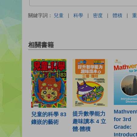
關鍵字詞：
兒童
|
科學
|
密度
|
體積
|
重
相關書籍
Mathven
提升數學能力
兒童的科學 83
for 3rd
趣味讀本 4 立
鑲嵌的藝術
Grade:
體‧體積
Introduc