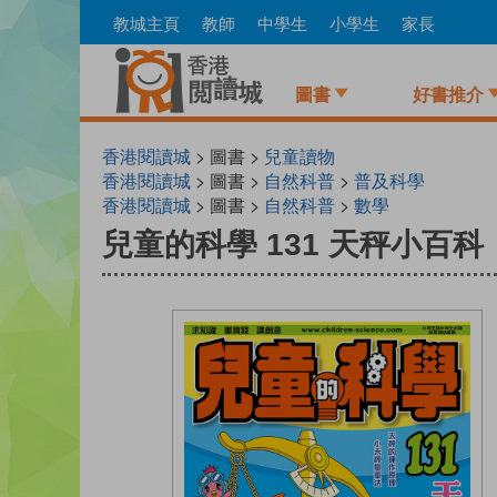
Skip
教城主頁
教師
中學生
小學生
家長
to
main
content
圖書
好書推介
香港閱讀城
> 圖書 >
兒童讀物
香港閱讀城
> 圖書 >
自然科普
>
普及科學
香港閱讀城
> 圖書 >
自然科普
>
數學
兒童的科學 131 天秤小百科