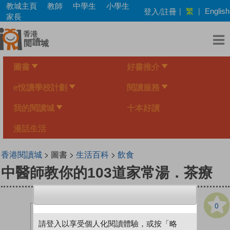
Skip
教城主頁
教師
中學生
小學生
繁
登入/註冊
|
|
English
to
家長
main
content
圖書
好書推介
e悅讀學校計劃
閱讀服務
我的閱讀城
十本好讀
漫話生活
香港閱讀城
> 圖書 >
生活百科
>
飲食
中醫師教你的103道家常湯．茶療
0
請登入以享受個人化閱讀體驗，或按「略