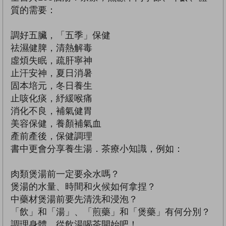
質的需要：
調好五臟，「五季」保健
祛濕健脾，清熱解毒
虛煩失眠，疏肝寧神
止汗安神，夏日消暑
固本培元，冬日養生
止咳化痰，紓緩喉痛
消化不良，補氣健胃
美容保健，養顏補氣血
產前產後，保健調理
書中更會分享養生湯．茶療小知識，例如：
肉類煲湯前一定要汆水嗎？
煲湯的水量、時間和火候如何拿捏？
中藥材煲湯前要先清洗和浸泡？
「飲」和「湯」、「煎藥」和「煲藥」有何分別？
調理身體，從飲湯喝茶開始吧！