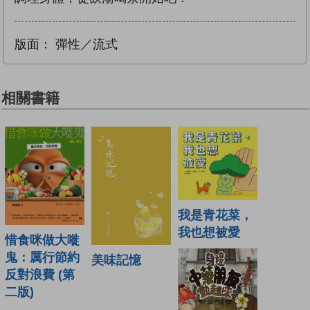
版面：
彈性／流式
相關書籍
我是青花菜，
我也想被愛
惜食咪做大嘥
鬼：厲行節約
美味記憶
反對浪費 (第
二版)