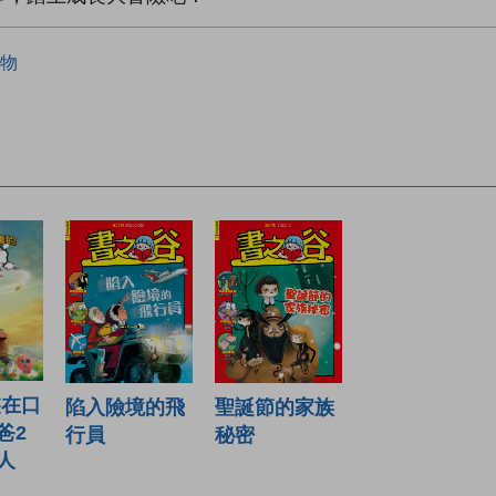
物
裝在口
陷入險境的飛
聖誕節的家族
爸2
行員
秘密
人