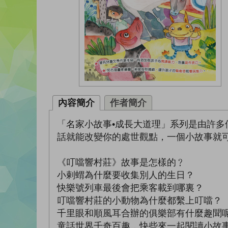
內容簡介
作者簡介
「名家小故事•成長大道理」系列是由許
話就能改變你的處世觀點，一個小故事就
《叮噹響村莊》故事是怎樣的﹖
小剌蝟為什麼要收集別人的生日？
快樂號列車最後會把乘客載到哪裏？
叮噹響村莊的小動物為什麼都繫上叮噹？
千里眼和順風耳合辦的俱樂部有什麼趣聞
童話世界千奇百趣，快些來一起閱讀小故