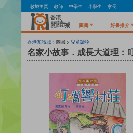
Skip
教城主頁
教師
中學生
小學生
家長
to
main
content
圖書
好書推介
香港閱讀城
> 圖書 >
兒童讀物
名家小故事．成長大道理：