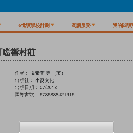
e悅讀學校計劃
閱讀服務
我的閱讀
叮噹響村莊
作者：
湯素蘭 等 （著）
出版社：
小麥文化
出版日期：
07/2018
國際書號：
9789888421916
試閲
加入閱讀紀錄