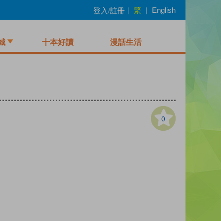
繁
登入/註冊
|
|
English
城
十本好讀
漫話生活
0