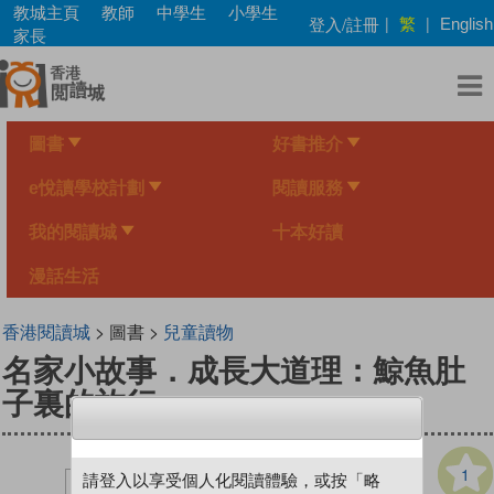
Skip
教城主頁
教師
中學生
小學生
繁
登入/註冊
|
|
English
to
家長
main
content
圖書
好書推介
e悅讀學校計劃
閱讀服務
我的閱讀城
十本好讀
漫話生活
香港閱讀城
> 圖書 >
兒童讀物
名家小故事．成長大道理：鯨魚肚
子裏的旅行
1
請登入以享受個人化閱讀體驗，或按「略