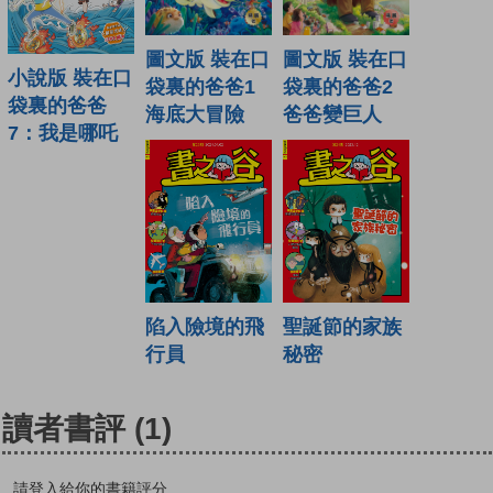
圖文版 裝在口
圖文版 裝在口
小說版 裝在口
袋裏的爸爸1
袋裏的爸爸2
袋裏的爸爸
海底大冒險
爸爸變巨人
7：我是哪吒
陷入險境的飛
聖誕節的家族
行員
秘密
讀者書評
(1)
請登入給你的書籍評分