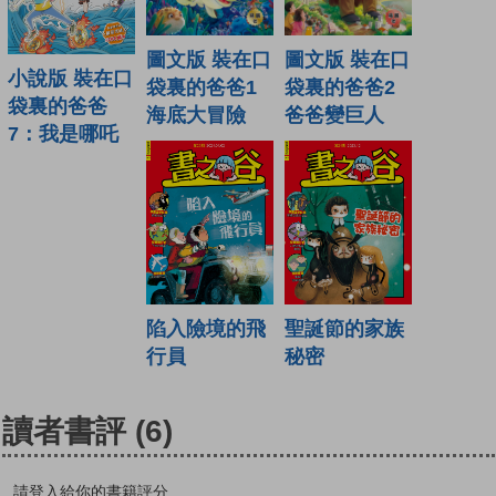
圖文版 裝在口
圖文版 裝在口
小說版 裝在口
袋裏的爸爸1
袋裏的爸爸2
袋裏的爸爸
海底大冒險
爸爸變巨人
7：我是哪吒
陷入險境的飛
聖誕節的家族
行員
秘密
讀者書評
(6)
請登入給你的書籍評分