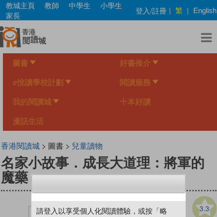
Skip
教城主頁
教師
中學生
小學生
繁
登入/註冊
|
|
English
to
家長
main
content
圖書
好書推介
e悅讀學校計劃
閱讀服務
我的閱讀城
十本好讀
漫話生活
香港閱讀城
> 圖書 >
兒童讀物
名家小故事．成長大道理：將軍的
魔藥
3.3
請登入以享受個人化閱讀體驗，或按「略