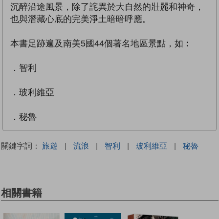
沉醉沿途風景，除了詫異於大自然的壯麗和神奇，
也與潛藏心底的完美淨土暗暗呼應。
本書足跡遍及南美5國44個著名地區景點，如︰
．智利
．玻利維亞
．秘魯
關鍵字詞：
旅遊
|
流浪
|
智利
|
玻利維亞
|
秘魯
相關書籍