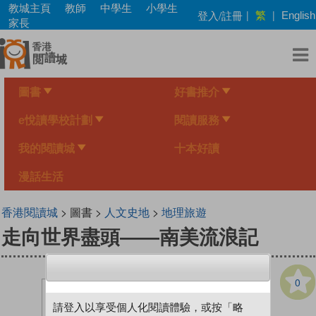
Skip
教城主頁
教師
中學生
小學生
繁
登入/註冊
|
|
English
to
家長
main
content
圖書
好書推介
e悅讀學校計劃
閱讀服務
我的閱讀城
十本好讀
漫話生活
香港閱讀城
> 圖書 >
人文史地
>
地理旅遊
走向世界盡頭——南美流浪記
0
請登入以享受個人化閱讀體驗，或按「略