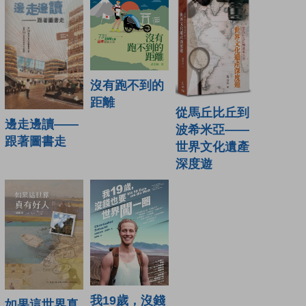
沒有跑不到的
距離
從馬丘比丘到
邊走邊讀——
波希米亞——
跟著圖書走
世界文化遺產
深度遊
我19歲，沒錢
如果這世界真