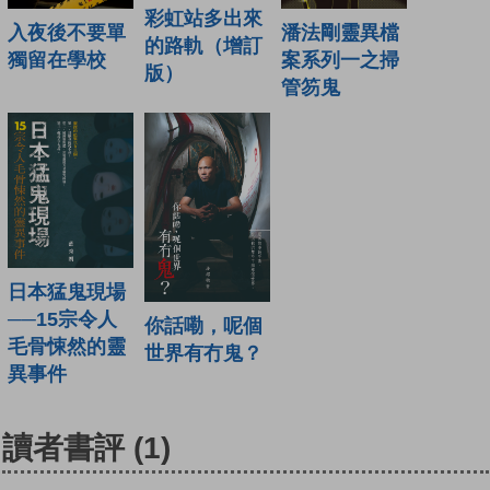
彩虹站多出來
潘法剛靈異檔
入夜後不要單
的路軌（增訂
案系列一之掃
獨留在學校
版）
管笏鬼
日本猛鬼現場
──15宗令人
你話嘞，呢個
毛骨悚然的靈
世界有冇鬼？
異事件
讀者書評
(1)