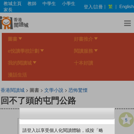
Skip
教城主頁
教師
中學生
小學生
繁
登入/註冊
|
|
English
to
家長
main
content
圖書
好書推介
e悅讀學校計劃
閱讀服務
我的閱讀城
十本好讀
漫話生活
香港閱讀城
> 圖書 >
文學小說
>
恐怖驚慄
回不了頭的屯門公路
5
請登入以享受個人化閱讀體驗，或按「略