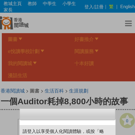
Skip
教城主頁
教師
中學生
小學生
繁
登入/註冊
|
|
English
to
家長
main
content
圖書
好書推介
e悅讀學校計劃
閱讀服務
我的閱讀城
十本好讀
漫話生活
香港閱讀城
> 圖書 >
生活百科
>
生涯規劃
一個Auditor耗掉8,800小時的故事
0
請登入以享受個人化閱讀體驗，或按「略