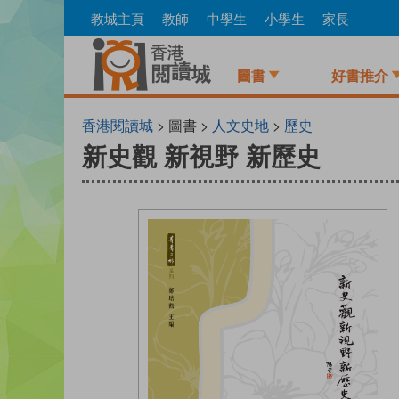
Skip
教城主頁
教師
中學生
小學生
家長
to
main
content
圖書
好書推介
香港閱讀城
> 圖書 >
人文史地
>
歷史
新史觀 新視野 新歷史