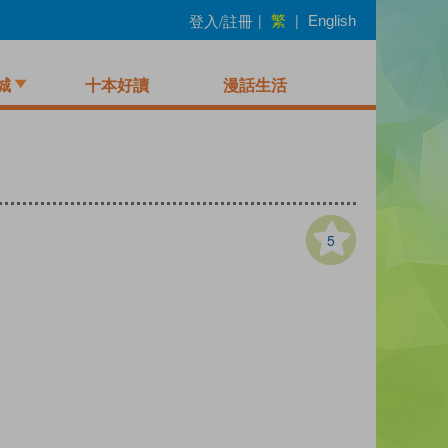
繁
登入/註冊
|
|
English
城
十本好讀
漫話生活
5