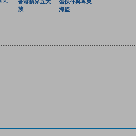
歷史
香港新界五大
張保仔與粤東
族
海盗