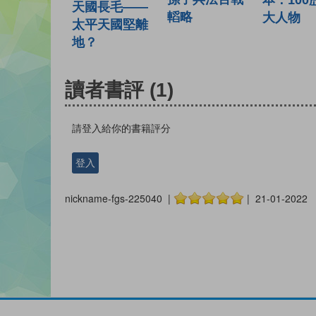
本：100
天國長毛——
轁略
大人物
太平天國堅離
地？
讀者書評
(1)
請登入給你的書籍評分
登入
nickname-fgs-225040 |
| 21-01-2022