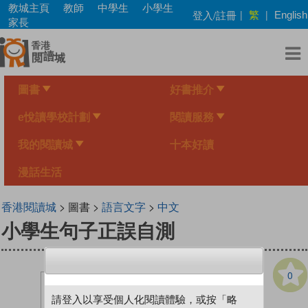
Skip
教城主頁
教師
中學生
小學生
繁
登入/註冊
|
|
English
to
家長
main
content
圖書
好書推介
e悅讀學校計劃
閱讀服務
我的閱讀城
十本好讀
漫話生活
香港閱讀城
> 圖書 >
語言文字
>
中文
小學生句子正誤自測
0
請登入以享受個人化閱讀體驗，或按「略