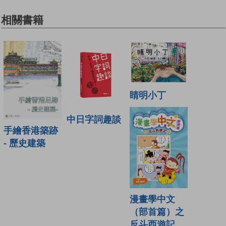
相關書籍
睛明小丁
中日字詞趣談
手繪香港築跡
- 歷史建築
漫畫學中文
（部首篇）之
反斗西遊記