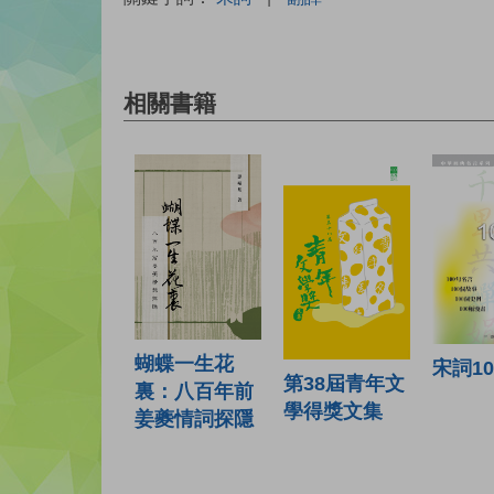
相關書籍
蝴蝶一生花
宋詞1
第38屆青年文
裏：八百年前
學得獎文集
姜夔情詞探隱