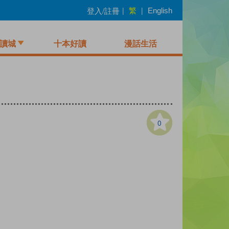
繁
登入/註冊
|
|
English
讀城
十本好讀
漫話生活
0