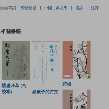
關鍵字詞：
資治通鑒
|
中國古典文學
|
選譯
|
注譯
相關書籍
詩經
樸盧吟草 (合
給孩子的古文
校本)