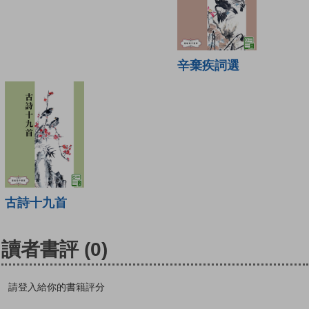
辛棄疾詞選
古詩十九首
讀者書評
(0)
請登入給你的書籍評分