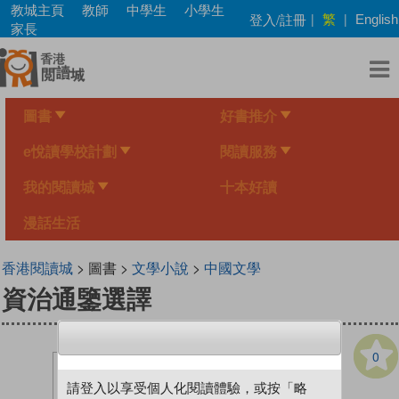
Skip
教城主頁
教師
中學生
小學生
繁
登入/註冊
|
|
English
to
家長
main
content
圖書
好書推介
e悅讀學校計劃
閱讀服務
我的閱讀城
十本好讀
漫話生活
香港閱讀城
> 圖書 >
文學小說
>
中國文學
資治通鑒選譯
0
請登入以享受個人化閱讀體驗，或按「略