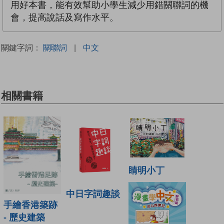
用好本書，能有效幫助小學生減少用錯關聯詞的機
會，提高說話及寫作水平。
關鍵字詞：
關聯詞
|
中文
相關書籍
睛明小丁
中日字詞趣談
手繪香港築跡
- 歷史建築