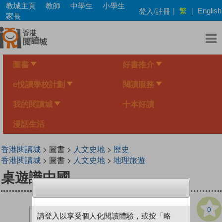
Skip
教城主頁
教師
中學生
小學生
繁
登入/註冊
|
|
English
to
家長
main
content
圖書
好書推介
e悅讀學校計劃
閱讀服務
我的閱讀城
十本好讀
漫話生活
香港閱讀城
> 圖書 >
人文史地
>
歷史
香港閱讀城
> 圖書 >
人文史地
>
地理旅遊
桌遊識中國
0
請登入以享受個人化閱讀體驗，或按「略