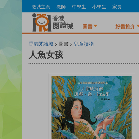
Skip
教城主頁
教師
中學生
小學生
家長
to
main
content
圖書
好書推介
香港閱讀城
> 圖書 >
兒童讀物
人魚女孩