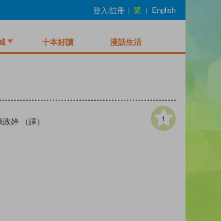
繁
登入/註冊
|
|
English
城
十本好讀
漫話生活
1
張政婷 （譯）