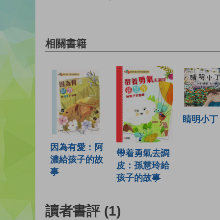
相關書籍
睛明小丁
因為有愛：阿
帶着勇氣去調
濃給孩子的故
皮：孫慧玲給
事
孩子的故事
讀者書評
(1)