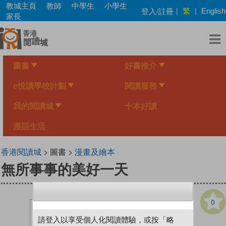
Skip
教城主頁
教師
中學生
小學生
繁
登入/註冊
|
|
English
to
家長
main
content
圖書
好書推介
e悅讀學校計劃
閱讀服務
我的閱讀城
十本好讀
漫話生活
香港閱讀城
> 圖書 >
漫畫及繪本
無所事事的美好一天
0
請登入以享受個人化閱讀體驗，或按「略