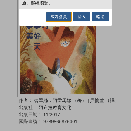
過」繼續瀏覽。
成為會員
登入
略過
作者：
碧翠絲．阿雷馬娜 （著）
|
吳愉萱 （譯）
出版社：
阿布拉教育文化
出版日期：
11/2017
國際書號：
9789865876401