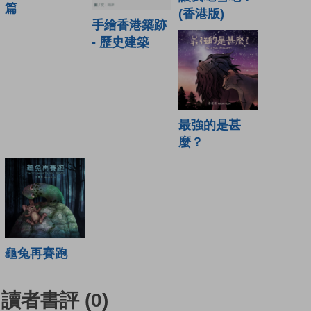
篇
(香港版)
手繪香港築跡
- 歷史建築
最強的是甚
麼？
龜兔再賽跑
讀者書評
(0)