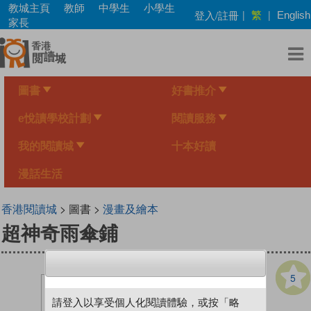
Skip
教城主頁
教師
中學生
小學生
繁
登入/註冊
|
|
English
to
家長
main
content
圖書
好書推介
e悅讀學校計劃
閱讀服務
我的閱讀城
十本好讀
漫話生活
香港閱讀城
> 圖書 >
漫畫及繪本
超神奇雨傘鋪
5
請登入以享受個人化閱讀體驗，或按「略