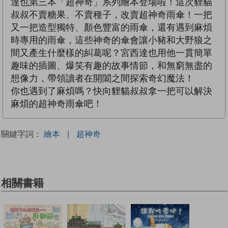
達也第三本「超神奇」系列繪本登場啦！這次貍貓
叔叔不賣糖果、不賣種子，改賣超神奇雨傘！一把
又一把造型獨特、顏色豐富的雨傘，還有遇到麻煩
時專用的雨傘，這些神奇的傘會讓小豬和大野狼之
間又產生什麼樣的糾葛呢？宮西達也用他一貫簡單
趣味的插圖、爆笑有趣的故事情節，和無窮無盡的
想像力，帶領讀者在開闔之間探索奇幻魔法！
你也遇到了麻煩嗎？快向貍貓叔叔拿一把可以解決
麻煩的超神奇雨傘吧！
關鍵字詞：
繪本
|
超神奇
相關書籍