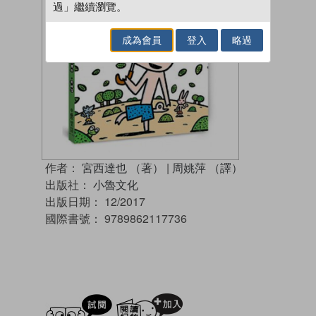
過」繼續瀏覽。
成為會員
登入
略過
作者：
宮西達也 （著）
|
周姚萍 （譯）
出版社：
小魯文化
出版日期：
12/2017
國際書號：
9789862117736
試閲
加入閱讀紀錄