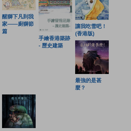
醒獅下凡到我
家——廚獅節
讓我吃雪吧！
篇
(香港版)
手繪香港築跡
- 歷史建築
最強的是甚
麼？