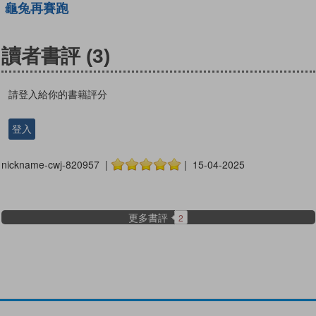
龜兔再賽跑
讀者書評
(3)
請登入給你的書籍評分
登入
nickname-cwj-820957 |
| 15-04-2025
更多書評
2