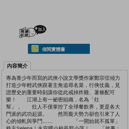
加入閱讀紀錄
借閱實體書
內容簡介
專為青少年而寫的武俠小說文學獎作家鄭宗弦傾力
打造少年輕武俠跟著主角追尋名菜，行俠仗義，見
證歷史的重要時刻讓你從此戒掉炸雞、薯條配可
樂！ 江湖上有一祕密組織，名為「灶
幫」， 灶人不僅掌控了全球餐飲界，更是各大
門派的武功起源。 然而龐大勢力卻也引來了人
心的傾軋與爭鬥…… 「一開始就不孤單」
格主Selena｜永安國小校長邢小萍｜ 「故事：