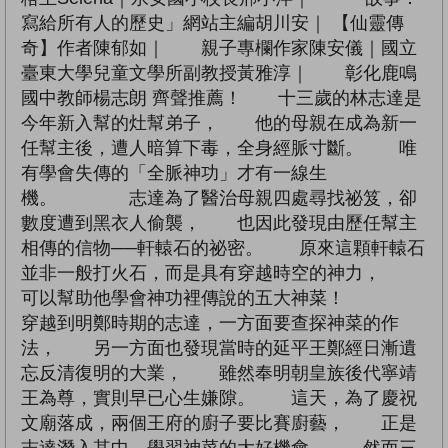
寫給所有人的歷史」網站主編胡川安｜ 【仙靈傳
奇】作者陳郁如｜ 親子專欄作家陳安儀｜國立
臺東大學兒童文學所副教授黃雅淳｜ 彰化鹿鳴
國中教師楊志朗 齊聲推薦！ 十三歲的林志達是
今年新入幫的灶幫弟子， 他的母親在成為新一
任幫主後，遭人暗算下毒，全身經脈寸斷。 唯
有學會失傳的「全脈神功」才有一線生
機。 志達為了醫治母親四處尋找祕笈，卻
數度遭到黑衣人偷襲， 也因此發現由歷任幫主
相傳的信物──軒轅石的祕密。 原來這顆軒轅石
並非一般打火石，而是具有穿越時空的神力，
可以幫助他學會神功裡傳說的五大神菜！
穿越到明鄭時期的志達，一方面要查探神菜的作
法， 另一方面也發現當時的延平王鄭經日漸遺
忘反清復明的大業， 雖然奉明朝皇族後代寧靖
王為尊，實則早已心生嫌隙。 這天，為了慶祝
文廟落成，兩個王府的廚子要比賽廚藝， 正是
志達潛入其中，學習神菜的大好機會， 然而三