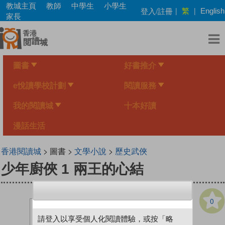
Skip
教城主頁
教師
中學生
小學生
繁
登入/註冊
|
|
English
to
家長
main
content
圖書
好書推介
e悅讀學校計劃
閱讀服務
我的閱讀城
十本好讀
漫話生活
香港閱讀城
> 圖書 >
文學小說
>
歷史武俠
少年廚俠 1 兩王的心結
0
請登入以享受個人化閱讀體驗，或按「略