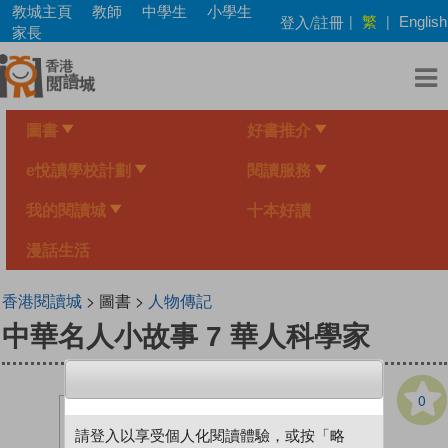
Skip
教城主頁
教師
中學生
小學生
繁
登入/註冊
|
|
English
to
家長
main
content
圖書
好書推介
e悅讀學校計劃
閱讀服務
我的閱讀城
十本好讀
漫話生活
香港閱讀城
> 圖書 >
人物傳記
中華名人小故事 7 華人科學家
0
請登入以享受個人化閱讀體驗，或按「略