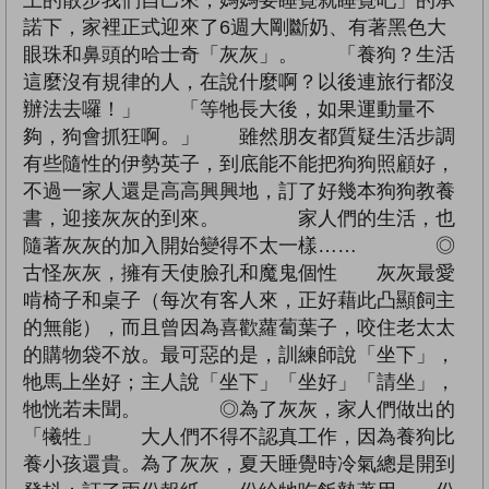
諾下，家裡正式迎來了6週大剛斷奶、有著黑色大
眼珠和鼻頭的哈士奇「灰灰」。 「養狗？生活
這麼沒有規律的人，在說什麼啊？以後連旅行都沒
辦法去囉！」 「等牠長大後，如果運動量不
夠，狗會抓狂啊。」 雖然朋友都質疑生活步調
有些隨性的伊勢英子，到底能不能把狗狗照顧好，
不過一家人還是高高興興地，訂了好幾本狗狗教養
書，迎接灰灰的到來。 家人們的生活，也
隨著灰灰的加入開始變得不太一樣…… ◎
古怪灰灰，擁有天使臉孔和魔鬼個性 灰灰最愛
啃椅子和桌子（每次有客人來，正好藉此凸顯飼主
的無能），而且曾因為喜歡蘿蔔葉子，咬住老太太
的購物袋不放。最可惡的是，訓練師說「坐下」，
牠馬上坐好；主人說「坐下」「坐好」「請坐」，
牠恍若未聞。 ◎為了灰灰，家人們做出的
「犧牲」 大人們不得不認真工作，因為養狗比
養小孩還貴。為了灰灰，夏天睡覺時冷氣總是開到