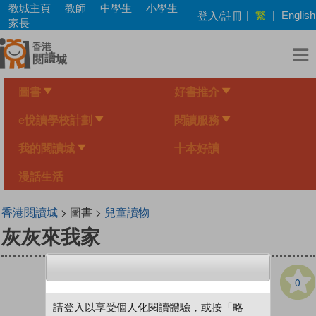
Skip
教城主頁
教師
中學生
小學生
繁
登入/註冊
|
|
English
to
家長
main
content
圖書
好書推介
e悅讀學校計劃
閱讀服務
我的閱讀城
十本好讀
漫話生活
香港閱讀城
> 圖書 >
兒童讀物
灰灰來我家
0
請登入以享受個人化閱讀體驗，或按「略