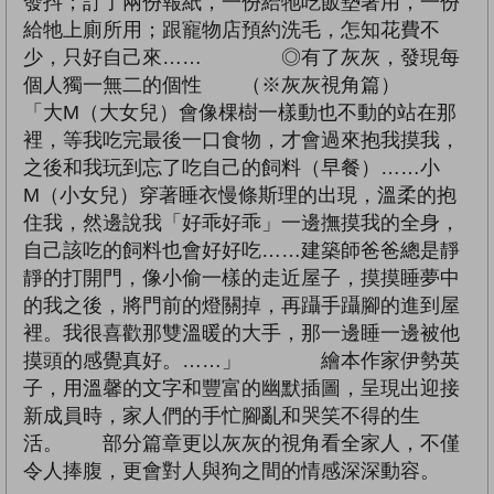
發抖；訂了兩份報紙，一份給牠吃飯墊著用，一份
給牠上廁所用；跟寵物店預約洗毛，怎知花費不
少，只好自己來…… ◎有了灰灰，發現每
個人獨一無二的個性 （※灰灰視角篇）
「大M（大女兒）會像棵樹一樣動也不動的站在那
裡，等我吃完最後一口食物，才會過來抱我摸我，
之後和我玩到忘了吃自己的飼料（早餐）……小
M（小女兒）穿著睡衣慢條斯理的出現，溫柔的抱
住我，然邊說我「好乖好乖」一邊撫摸我的全身，
自己該吃的飼料也會好好吃……建築師爸爸總是靜
靜的打開門，像小偷一樣的走近屋子，摸摸睡夢中
的我之後，將門前的燈關掉，再躡手躡腳的進到屋
裡。我很喜歡那雙溫暖的大手，那一邊睡一邊被他
摸頭的感覺真好。……」 繪本作家伊勢英
子，用溫馨的文字和豐富的幽默插圖，呈現出迎接
新成員時，家人們的手忙腳亂和哭笑不得的生
活。 部分篇章更以灰灰的視角看全家人，不僅
令人捧腹，更會對人與狗之間的情感深深動容。