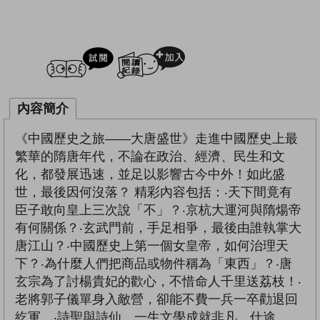
試閲
加入閱讀紀錄
內容簡介
《中國歷史之旅――大唐盛世》走進中國歷史上最
繁華的隋唐年代，不論在政治、經濟、民生和文
化，都發展迅速，並足以影響古今中外！如此盛
世，最後因何沒落？ 精彩內容包括：‧天下間竟有
臣子敢向皇上三次說「不」？‧京杭大運河與隋煬帝
有何關係？‧玄武門前，手足相爭，最後由誰執掌大
唐江山？‧中國歷史上第一個女皇帝，如何治理天
下？‧為什麼人們把商品或物件稱為「東西」？‧唐
玄宗為了討楊貴妃的歡心，不惜命人千里送荔枝！‧
老將郭子儀單身入敵營，卻能不費一兵一卒勸退回
紇軍。‧詩聖與詩仙，一生文學成就非凡，仕途