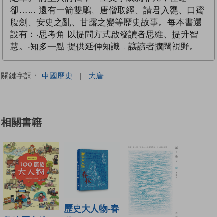
卻…… 還有一箭雙鵰、唐僧取經、請君入甕、口蜜
腹劍、安史之亂、甘露之變等歷史故事。每本書還
設有：‧思考角 以提問方式啟發讀者思維、提升智
慧。‧知多一點 提供延伸知識，讓讀者擴闊視野。
關鍵字詞：
中國歷史
|
大唐
相關書籍
歷史大人物-春