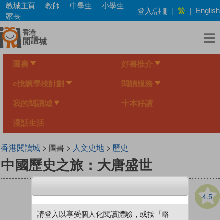
Skip
教城主頁
教師
中學生
小學生
繁
登入/註冊
|
|
English
to
家長
main
content
圖書
好書推介
e悅讀學校計劃
閱讀服務
我的閱讀城
十本好讀
漫話生活
香港閱讀城
> 圖書 >
人文史地
>
歷史
中國歷史之旅：大唐盛世
4.5
請登入以享受個人化閱讀體驗，或按「略