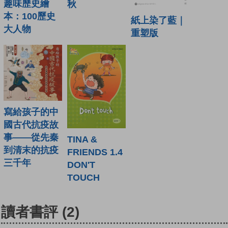
趣味歷史繪
秋
本：100歷史
紙上染了藍｜
大人物
重塑版
寫給孩子的中
國古代抗疫故
事——從先秦
TINA &
到清末的抗疫
FRIENDS 1.4
三千年
DON'T
TOUCH
讀者書評
(2)